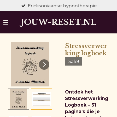
Ga
Ericksoniaanse hypnotherapie
direct
naar
JOUW-RESET.NL
de
hoofdinhoud
Stressverwer
king logboek
Sale!
Ontdek het
Stressverwerking
Logboek – 31
pagina’s die je